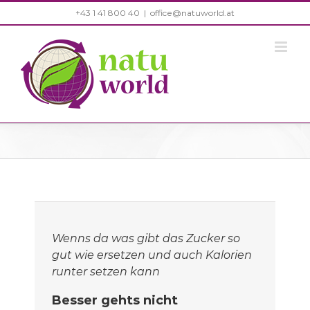
Zum
+43 1 41 800 40
|
office@natuworld.at
Inhalt
springen
Wenns da was gibt das Zucker so
gut wie ersetzen und auch Kalorien
runter setzen kann
Besser gehts nicht