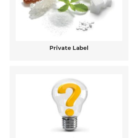
Ihr Markenportfolio
mehr erfahren
Private Label
speziell an Ihre Wünsche angepasste,
bedarfsorientierte Produktentwicklungen
mehr erfahren