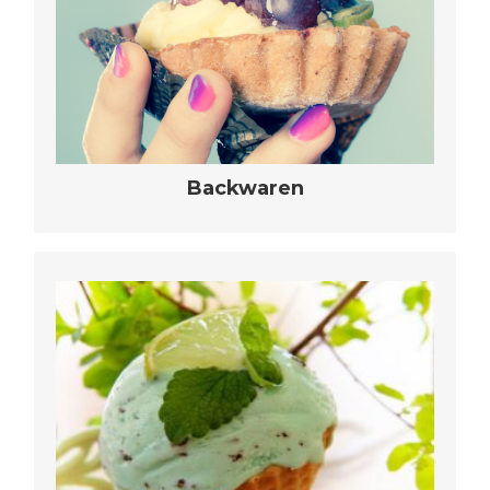
bedarfsorientierte Lösungen für
Backwaren aller Art
mehr erfahren
Backwaren
speziell an Ihre Wünsche angepasste,
bedarfsorientierte Lösungen für
Eisvariationen aller Art
mehr erfahren