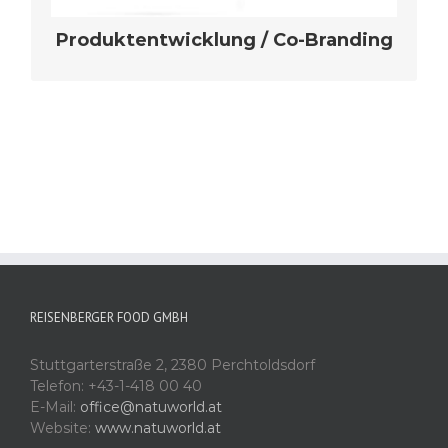
Produktentwicklung / Co-Branding
REISENBERGER FOOD GMBH
Stuttgarterstraße 2, 2380 Perchtoldsdorf
Telefon: +43-1-418 00 40
E-Mail:
office@natuworld.at
Website:
www.natuworld.at