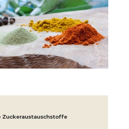
Polyole in geprüfter Qualität
e Zuckeraustauschstoffe
EHR ERFAHREN