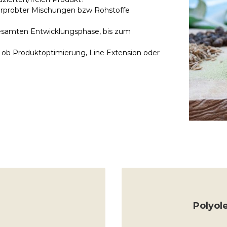
hl erprobter Mischungen bzw Rohstoffe
gesamten Entwicklungsphase, bis zum
, ob Produktoptimierung, Line Extension oder
 Qualität
diverse 
Polyol
EN
M