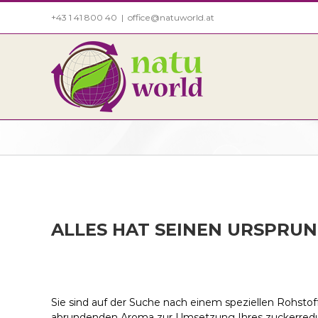
Zum
+43 1 41 800 40
|
office@natuworld.at
Inhalt
springen
ALLES HAT SEINEN URSPRUN
Sie sind auf der Suche nach einem speziellen Rohsto
abrundenden Aroma zur Umsetzung Ihres zuckerreduz