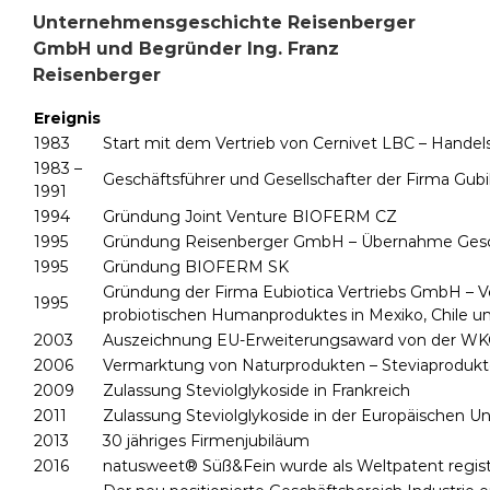
Unternehmensgeschichte Reisenberger
GmbH und Begründer Ing. Franz
Reisenberger
Ereignis
1983
Start mit dem Vertrieb von Cernivet LBC – Hande
1983 –
Geschäftsführer und Gesellschafter der Firma Gubi
1991
1994
Gründung Joint Venture BIOFERM CZ
1995
Gründung Reisenberger GmbH – Übernahme Gesch
1995
Gründung BIOFERM SK
Gründung der Firma Eubiotica Vertriebs GmbH – Ve
1995
probiotischen Humanproduktes in Mexiko, Chile u
2003
Auszeichnung EU-Erweiterungsaward von der W
2006
Vermarktung von Naturprodukten – Steviaprodukt
2009
Zulassung Steviolglykoside in Frankreich
2011
Zulassung Steviolglykoside in der Europäischen U
2013
30 jähriges Firmenjubiläum
2016
natusweet® Süß&Fein wurde als Weltpatent regist