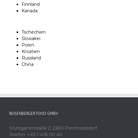
Finnland
Kanada
Tschechien
Slowakei
Polen
Kroatien
Russland
China
REISENBERGER FOOD GMBH
Stuttgarterstraße 2, 2380 Perchtoldsdorf
Telefon: +43-1-418 00 40